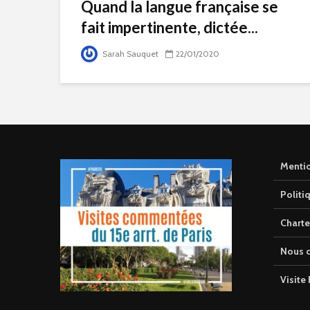
Quand la langue française se
fait impertinente, dictée...
Sarah Sauquet
22/01/2020
Mentio
Politi
Charte
Nous c
Visite 