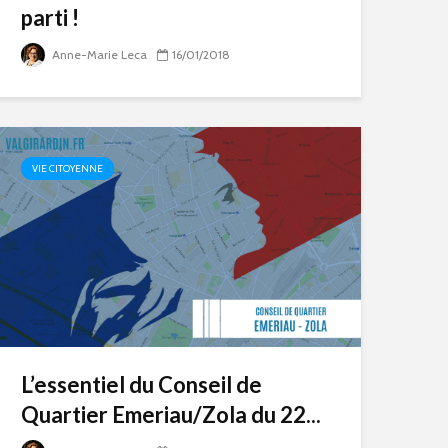
parti !
Anne-Marie Leca
16/01/2018
VIE CITOYENNE
L’essentiel du Conseil de
Quartier Emeriau/Zola du 22...