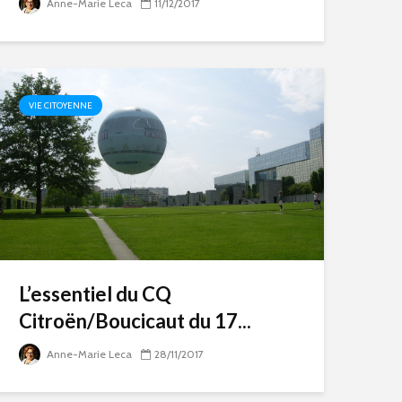
Anne-Marie Leca
11/12/2017
VIE CITOYENNE
L’essentiel du CQ
Citroën/Boucicaut du 17...
Anne-Marie Leca
28/11/2017