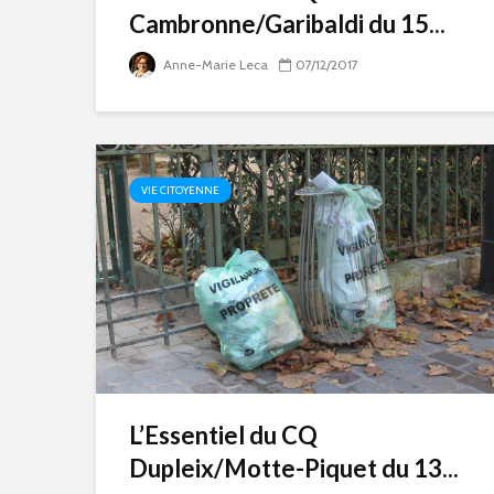
Cambronne/Garibaldi du 15...
Anne-Marie Leca
07/12/2017
VIE CITOYENNE
L’Essentiel du CQ
Dupleix/Motte-Piquet du 13...