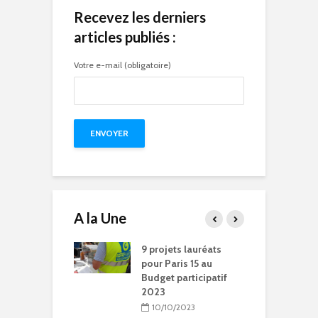
Recevez les derniers
articles publiés :
Votre e-mail (obligatoire)
A la Une
15 à l’heure des
9 projets lauréats
P
Olympiques et
pour Paris 15 au
J
ympiques
Budget participatif
P
2023
5/2024
10/10/2023