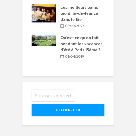
ration de la
I
Chantal-
Les meilleurs pains
P
t à Paris 15
bio d’Ile-de-France
M
dans le 15e
5/2024
09/10/2023
titions, flamme
C
ique… les Jeux
Qu’est-ce qu’on fait
o
iques et
pendant les vacances
O
ympiques à Paris
d’été à Paris 15ème ?
P
1
01/04/2019
0/2023
RECHERCHER