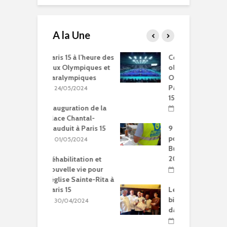
A la Une
15 à l’heure des
Compétitions, flamme
Q
Olympiques et
olympique… les Jeux
p
ympiques
Olympiques et
d
Paralympiques à Paris
5/2024
15
ration de la
11/10/2023
Chantal-
t à Paris 15
9 projets lauréats
pour Paris 15 au
5/2024
Budget participatif
2023
litation et
le vie pour
10/10/2023
se Sainte-Rita à
15
Les meilleurs pains
bio d’Ile-de-France
04/2024
dans le 15e
09/10/2023