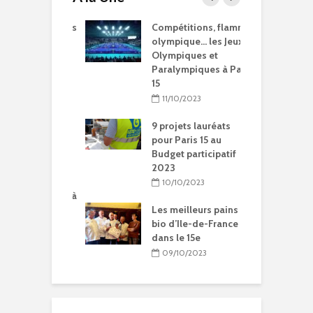
15 à l’heure des
Compétitions, flamme
Q
Olympiques et
olympique… les Jeux
p
ympiques
Olympiques et
d
Paralympiques à Paris
5/2024
15
ration de la
11/10/2023
Chantal-
t à Paris 15
9 projets lauréats
pour Paris 15 au
5/2024
Budget participatif
2023
litation et
le vie pour
10/10/2023
se Sainte-Rita à
15
Les meilleurs pains
bio d’Ile-de-France
04/2024
dans le 15e
09/10/2023