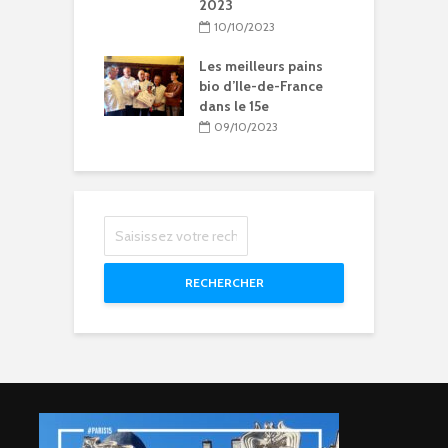
2023
litation et
le vie pour
10/10/2023
se Sainte-Rita à
15
Les meilleurs pains
bio d’Ile-de-France
04/2024
dans le 15e
09/10/2023
RECHERCHER