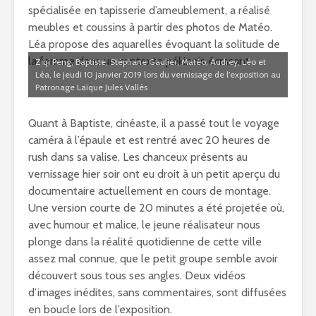
spécialisée en tapisserie d’ameublement, a réalisé
meubles et coussins à partir des photos de Matéo.
Léa propose des aquarelles évoquant la solitude de
la femme dans un contexte pékinois écrasant.
Ziqi Peng, Baptiste, Stéphane Gaulier, Matéo, Audrey, Léo et
Léa, le jeudi 10 janvier 2019 lors du vernissage de l’exposition au
Patronage Laïque Jules Vallès
Quant à Baptiste, cinéaste, il a passé tout le voyage
caméra à l’épaule et est rentré avec 20 heures de
rush dans sa valise. Les chanceux présents au
vernissage hier soir ont eu droit à un petit aperçu du
documentaire actuellement en cours de montage.
Une version courte de 20 minutes a été projetée où,
avec humour et malice, le jeune réalisateur nous
plonge dans la réalité quotidienne de cette ville
assez mal connue, que le petit groupe semble avoir
découvert sous tous ses angles. Deux vidéos
d’images inédites, sans commentaires, sont diffusées
en boucle lors de l’exposition.