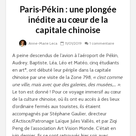
Paris-Pékin : une plongée
inédite au cœur de la
capitale chinoise
Anne-Marie Leca
11/01/2019
1 commentaire
A peine descendus de l’avion à l’aéroport de Pékin,
Audrey, Baptiste, Léa, Léo et Matéo, cinq étudiants
en art*, ont débuté leur périple dans la capitale
chinoise par une visite de la Zone 798,
« c’est comme
une ville, mais avec que des galeries, des musées,… »
.
Le ton est donné ! Pour ce voyage immersif au cœur
de la culture chinoise, où ils ont eu accès à des lieux
d’ordinaire fermés aux touristes, ils étaient
accompagnés par Stéphane Gaulier, directeur
d’Actisce/Patronage Laïque Jules Vallès, et par Ziqi
Peng de l’association Art Vision Monde. C’était en
juin dernier. Ils se sont retrouvés hier soir avec