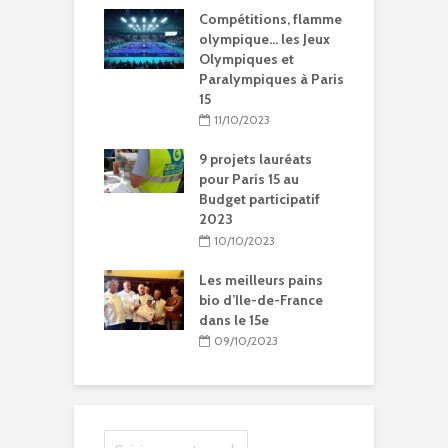
15 à l’heure des
Compétitions, flamme
Q
Olympiques et
olympique… les Jeux
p
ympiques
Olympiques et
d
Paralympiques à Paris
5/2024
15
ration de la
11/10/2023
Chantal-
t à Paris 15
9 projets lauréats
pour Paris 15 au
5/2024
Budget participatif
2023
litation et
le vie pour
10/10/2023
se Sainte-Rita à
15
Les meilleurs pains
bio d’Ile-de-France
04/2024
dans le 15e
09/10/2023