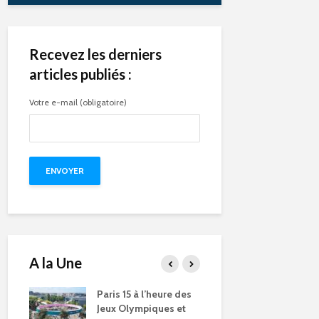
Recevez les derniers
articles publiés :
Votre e-mail (obligatoire)
A la Une
e des
Compétitions, flamme
Qu’est-ce q
s et
olympique… les Jeux
pendant le