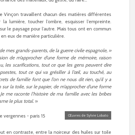
d’été à Paris 15ème ?
Paralympiques
is
01/04/2019
24/05/2024
e Vinçon travaillent chacun des matières différentes
Inauguration de
 la lumière, toucher l’ombre, esquisser l’empreinte.
Place Chantal-
t sur le paysage pour l’autre. Mais tous ont en commun
Mauduit à Paris 
en eux de manière particulière.
01/05/2024
Réhabilitation e
 de mes grands-parents, de la guerre civile espagnole, »
nouvelle vie po
ession de m’approcher d’une forme de mémoire, raison
l’église Sainte-R
u, les scarifications, tout ce que les gens peuvent dire
Paris 15
sestes, tout ce qui va grésiller à l’œil, au touché, au
30/04/2024
rets de famille font que l’on ne nous dit rien, qu’il y a
n sur la toile, sur le papier, de m’approcher d’une forme
. Je me raconte l’histoire de ma famille avec les bribes
sme le plus total.
»
Œuvres de Sylvie Lobato
 en contraste, entre la noirceur des huiles sur toile