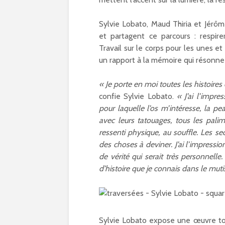
Olympiques et
Paralympiques à Par
15
Sylvie Lobato, Maud Thiria et Jérôm
11/10/2023
et partagent ce parcours : respirer
Travail sur le corps pour les unes e
9 projets lauréats
un rapport à la mémoire qui résonne 
pour Paris 15 au
Budget participatif
2023
« Je porte en moi toutes les histoires
10/10/2023
confie Sylvie Lobato.
« J’ai l’impr
pour laquelle l’os m’intéresse, la pea
Les meilleurs pains
avec leurs tatouages, tous les palimp
bio d’Ile-de-France
ressenti physique, au souffle. Les sec
dans le 15e
des choses à deviner. J’ai l’impressio
09/10/2023
de vérité qui serait très personnelle
d’histoire que je connais dans le muti
Sylvie Lobato expose une œuvre tout