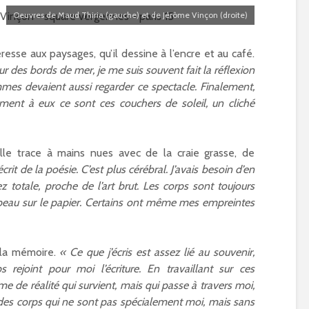
Oeuvres de Maud Thiria (gauche) et de Jérôme Vinçon (droite)
éresse aux paysages, qu’il dessine à l’encre et au café.
sur des bords de mer, je me suis souvent fait la réflexion
es devaient aussi regarder ce spectacle. Finalement,
ment à eux ce sont ces couchers de soleil, un cliché
lle trace à mains nues avec de la craie grasse, de
 écrit de la poésie. C’est plus cérébral. J’avais besoin d’en
 totale, proche de l’art brut. Les corps sont toujours
 peau sur le papier. Certains ont même mes empreintes
à la mémoire.
« Ce que j’écris est assez lié au souvenir,
s rejoint pour moi l’écriture. En travaillant sur ces
rme de réalité qui survient, mais qui passe à travers moi,
des corps qui ne sont pas spécialement moi, mais sans