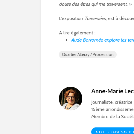
doute des êtres qui me traversent. »
L’exposition
Traversées
, est à décou
A lire également :
Aude Borromée explore les terri
Quartier Alleray / Procession
Anne-Marie Le
Journaliste, créatrice
15ème arrondissemen
Membre de la Société
AFFICHER TOUS LES ARTICL