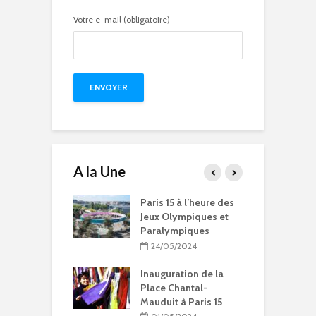
Votre e-mail (obligatoire)
A la Une
15 à l’heure des
Compétitions, flamme
Q
Olympiques et
olympique… les Jeux
p
ympiques
Olympiques et
d
Paralympiques à Paris
5/2024
15
ration de la
11/10/2023
Chantal-
t à Paris 15
9 projets lauréats
pour Paris 15 au