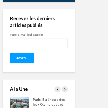
Recevez les derniers
articles publiés :
Votre e-mail (obligatoire)
A la Une
e des
Compétitions, flamme
Qu’est-ce q
s et
olympique… les Jeux
pendant le