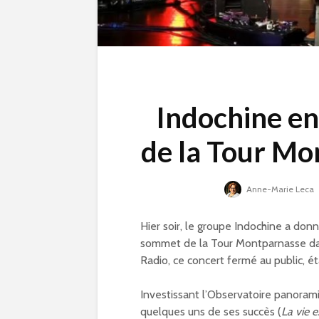
Indochine e
de la Tour Mo
Anne-Marie Leca
Hier soir, le groupe Indochine a donn
sommet de la Tour Montparnasse da
Radio, ce concert fermé au public, ét
Investissant l’Observatoire panoram
Compétitions, flam
olympique… les Jeux
quelques uns de ses succès (
La vie e