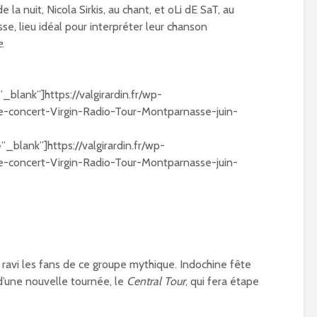
d’été à Paris 15ème ?
Paralympiques
 la nuit, Nicola Sirkis, au chant, et oLi dE SaT, au
is
01/04/2019
24/05/2024
sse, lieu idéal pour interpréter leur chanson
e
.
Inauguration de
Place Chantal-
Mauduit à Paris 
01/05/2024
=”_blank”]https://valgirardin.fr/wp-
-concert-Virgin-Radio-Tour-Montparnasse-juin-
Réhabilitation e
nouvelle vie po
=”_blank”]https://valgirardin.fr/wp-
l’église Sainte-R
Paris 15
-concert-Virgin-Radio-Tour-Montparnasse-juin-
30/04/2024
 ravi les fans de ce groupe mythique. Indochine fête
 d’une nouvelle tournée, le
Central Tour
, qui fera étape