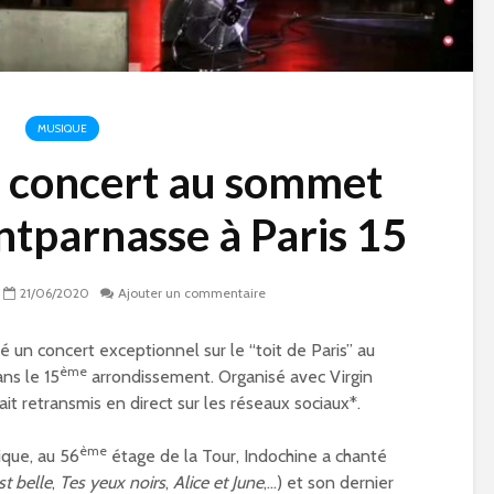
MUSIQUE
n concert au sommet
ntparnasse à Paris 15
21/06/2020
Ajouter un commentaire
é un concert exceptionnel sur le “toit de Paris” au
ème
ns le 15
arrondissement. Organisé avec Virgin
ait retransmis en direct sur les réseaux sociaux*.
ème
ique, au 56
étage de la Tour, Indochine a chanté
me
Qu’est-ce qu’on fait
Paris 15 à l’heur
pendant les vacances
Jeux Olympique
st belle
,
Tes yeux noirs
,
Alice et June
,…) et son dernier