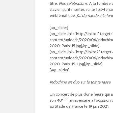
Olympiques et
titre,
Nos célébrations
. A la tombée de
Paralympiques à Par
clavier, sont montés sur le toit-terra
15
emblématique,
J’ai demandé à la lun
11/10/2023
9 projets lauréats
[ap_slider]
pour Paris 15 au
[ap_slide link=”http://linkto1″ target
Budget participatif
content/uploads/2020/06/Indochine
2023
2020-Paris-15.jpg[/ap_slide]
10/10/2023
[ap_slide link=”http://linkto2″ target
Les meilleurs pains
content/uploads/2020/06/Indochine
bio d’Ile-de-France
2020-Paris-15-1.jpg[/ap_slide]
dans le 15e
[/ap_slider]
09/10/2023
Indochine en duo sur le toit terrasse
Un concert de plus d’une heure qui a
ème
son 40
anniversaire à l’occasion
au Stade de France le 19 juin 2021.