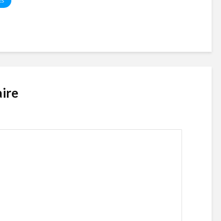
ES
ire