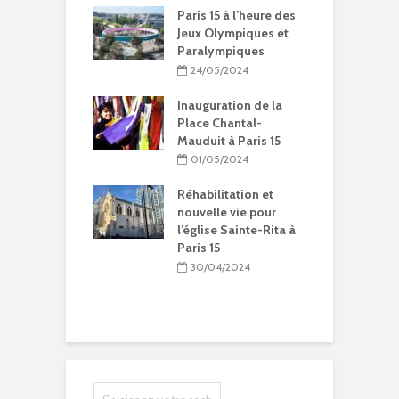
15 à l’heure des
Compétitions, flamme
Q
Olympiques et
olympique… les Jeux
p
ympiques
Olympiques et
d
Paralympiques à Paris
5/2024
15
ration de la
11/10/2023
Chantal-
t à Paris 15
9 projets lauréats
pour Paris 15 au
5/2024
Budget participatif
2023
litation et
le vie pour
10/10/2023
se Sainte-Rita à
15
Les meilleurs pains
bio d’Ile-de-France
04/2024
dans le 15e
09/10/2023