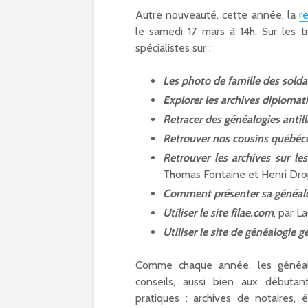
Olympiques et
Autre nouveauté, cette année, la
r
Paralympiques à Par
15
le samedi 17 mars à 14h. Sur les t
11/10/2023
spécialistes sur :
9 projets lauréats
Les photo de famille des solda
pour Paris 15 au
Explorer les archives diplomat
Budget participatif
2023
Retracer des généalogies antill
10/10/2023
Retrouver nos cousins québéc
Les meilleurs pains
Retrouver les archives sur le
bio d’Ile-de-France
Thomas Fontaine et Henri Drop
dans le 15e
Comment présenter sa généalo
09/10/2023
Utiliser le site filae.com
, par L
Utiliser le site de généalogie 
Comme chaque année, les généalog
conseils, aussi bien aux débutan
pratiques : archives de notaires, é