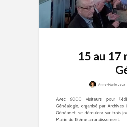
15 au 17 m
Gé
Anne-Marie Leca
Avec 6000 visiteurs pour l’é
Généalogie, organisé par Archives &
Généanet, se déroulera sur trois jo
Compétitions, flamm
Mairie du 15ème arrondissement.
olympique… les Jeux