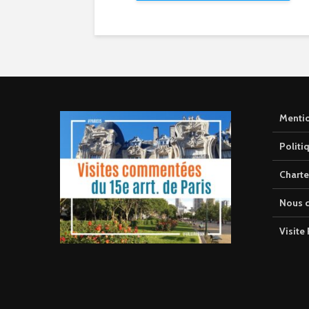
Mentio
Politi
Charte
Nous c
Visite 