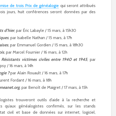
d’été à Paris 15ème ?
Paralympiques
emise de trois Prix de généalogie
qui seront attribués
is
01/04/2019
24/05/2024
rois jours, huit conférences seront données par des
Inauguration de
Place Chantal-
Mauduit à Paris 
ts d’hier
, par Éric Labayle / 15 mars, à 15h30
01/05/2024
iques
, par Isabelle Nathan / 15 mars, à 17h
Réhabilitation e
aises
, par Emmanuel Gordien / 15 mars, à 18h30
nouvelle vie po
ois
, par Marcel Fournier / 16 mars, à 12h
l’église Sainte-R
Paris 15
s Résistants victimes civiles entre 1940 et 1945
, par
30/04/2024
sy / 16 mars, à 14h
gie ?
par Alain Rouault / 16 mars, à 17h
aurent Fordant / 16 mars, à 18h
geneanet.org
, par Benoît de Maigret / 17 mars, à 15h
istes trouveront outils d’aide à la recherche et
ts qu’aux généalogistes confirmés, sur les stands
tat civil et base de données sur internet, logiciel,