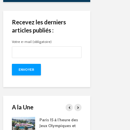
Recevez les derniers
articles publiés :
Votre e-mail (obligatoire)
A la Une
e des
Compétitions, flamme
Qu’est-ce q
s et
olympique… les Jeux
pendant le