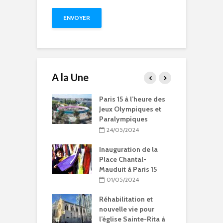
A la Une
15 à l’heure des
Compétitions, flamme
Q
Olympiques et
olympique… les Jeux
ympiques
Olympiques et
d
Paralympiques à Paris
05/2024
15
uration de la
11/10/2023
 Chantal-
it à Paris 15
9 projets lauréats
pour Paris 15 au
05/2024
Budget participatif
2023
litation et
lle vie pour
10/10/2023
se Sainte-Rita à