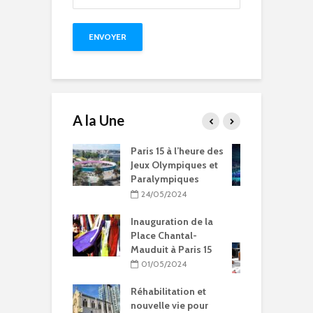
A la Une
15 à l’heure des
Compétitions, flamme
Q
Olympiques et
olympique… les Jeux
p
ympiques
Olympiques et
d
Paralympiques à Paris
5/2024
15
ration de la
11/10/2023
Chantal-
t à Paris 15
9 projets lauréats
pour Paris 15 au
5/2024
Budget participatif
2023
litation et
le vie pour
10/10/2023