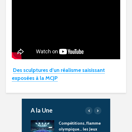
Des sculptures d’un réalisme saisissant
exposées à la MCJP
A la Une
15 à l’heure des
Compétitions, flamme
P
Olympiques et
olympique… les Jeux
J