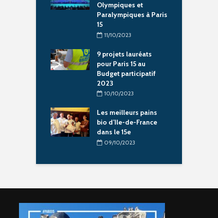
ympiques
Olympiques et
P
Paralympiques à Paris
5/2024
15
ration de la
I
11/10/2023
Chantal-
P
t à Paris 15
9 projets lauréats
M
pour Paris 15 au
5/2024
Budget participatif
2023
litation et
R
le vie pour
n
10/10/2023
se Sainte-Rita à
l
15
Les meilleurs pains
P
bio d’Ile-de-France
04/2024
dans le 15e
09/10/2023