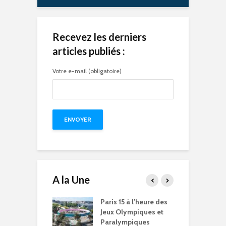
Recevez les derniers
articles publiés :
Votre e-mail (obligatoire)
A la Une
ris 15 à l’heure des
Compétitions, flamme
eux Olympiques et
olympique… les Jeux
aralympiques
Olympiques et