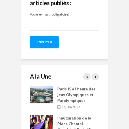
articles publiés :
Votre e-mail (obligatoire)
A la Une
15 à l’heure des
Compétitions, flamme
Q
Olympiques et
olympique… les Jeux
p
ympiques
Olympiques et
d
Paralympiques à Paris
5/2024
15
ration de la
11/10/2023
Chantal-