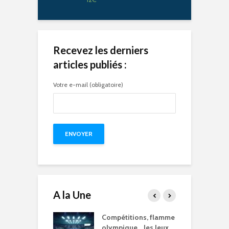
Recevez les derniers
articles publiés :
Votre e-mail (obligatoire)
A la Une
15 à l’heure des
Compétitions, flamme
Q
Olympiques et
olympique… les Jeux
p