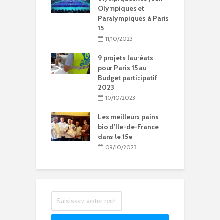
ympiques
Olympiques et
d
Paralympiques à Paris
5/2024
15
ration de la
11/10/2023
Chantal-
t à Paris 15
9 projets lauréats
pour Paris 15 au
5/2024
Budget participatif
2023
litation et
le vie pour
10/10/2023
se Sainte-Rita à
15
Les meilleurs pains
bio d’Ile-de-France
04/2024
dans le 15e
09/10/2023