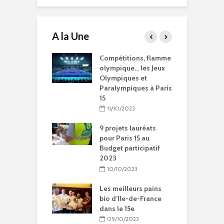
A la Une
15 à l’heure des
Compétitions, flamme
Q
Olympiques et
olympique… les Jeux
p
ympiques
Olympiques et
d
Paralympiques à Paris
5/2024
15
ration de la
11/10/2023
Chantal-
t à Paris 15
9 projets lauréats
pour Paris 15 au
5/2024
Budget participatif
2023
litation et
le vie pour
10/10/2023
se Sainte-Rita à
15
Les meilleurs pains
bio d’Ile-de-France
04/2024
dans le 15e
09/10/2023