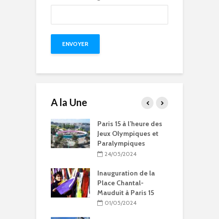
A la Une
15 à l’heure des
Compétitions, flamme
Q
Olympiques et
olympique… les Jeux
p
ympiques
Olympiques et
d
Paralympiques à Paris
5/2024
15
ration de la
11/10/2023
Chantal-
t à Paris 15
9 projets lauréats
pour Paris 15 au
5/2024
Budget participatif