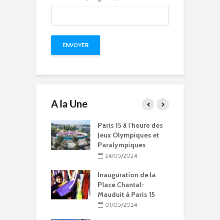
A la Une
15 à l’heure des
Compétitions, flamme
Q
Olympiques et
olympique… les Jeux
p
ympiques
Olympiques et
d
Paralympiques à Paris
5/2024
15
ration de la
11/10/2023
Chantal-
t à Paris 15
9 projets lauréats
pour Paris 15 au
5/2024
Budget participatif