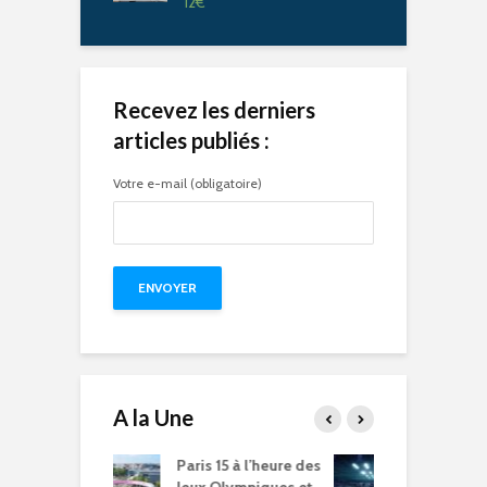
12
€
Recevez les derniers
articles publiés :
Votre e-mail (obligatoire)
A la Une
15 à l’heure des
Compétitions, flamme
Q
Olympiques et
olympique… les Jeux
p