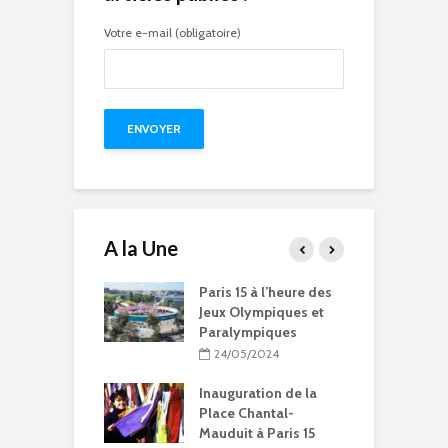
Votre e-mail (obligatoire)
A la Une
15 à l’heure des
Compétitions, flamme
Q
Olympiques et
olympique… les Jeux
p
ympiques
Olympiques et
d
Paralympiques à Paris
5/2024
15
ration de la
11/10/2023
Chantal-
t à Paris 15
9 projets lauréats