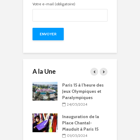
Votre e-mail (obligatoire)
A la Une
-ce qu’on fait
Paris 15 à l’heure des
C
nt les vacances
Jeux Olympiques et
o
à Paris 15ème ?
Paralympiques
O
P
4/2019
24/05/2024
1
Inauguration de la
Place Chantal-
Mauduit à Paris 15
9
p
01/05/2024