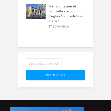
B
2
Réhabilitation et
nouvelle vie pour
l’église Sainte-Rita à
Paris 15
L
b
30/04/2024
d
RECHERCHER