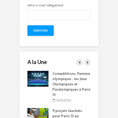
Votre e-mail (obligatoire)
A la Une
15 à l’heure des
Compétitions, flamme
Q
Olympiques et
olympique… les Jeux
p
ympiques
Olympiques et
d
Paralympiques à Paris
5/2024
15
ration de la
11/10/2023
Chantal-
t à Paris 15
9 projets lauréats
pour Paris 15 au
5/2024