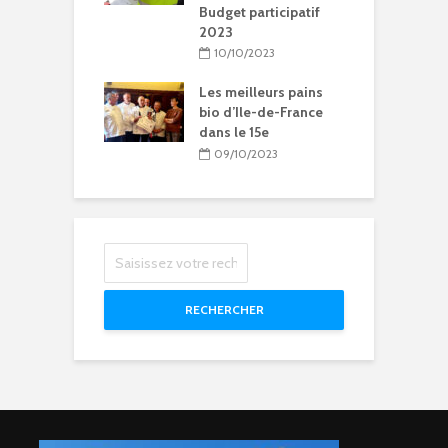
Budget participatif
2023
litation et
le vie pour
10/10/2023
se Sainte-Rita à
15
Les meilleurs pains
bio d’Ile-de-France
04/2024
dans le 15e
09/10/2023
RECHERCHER