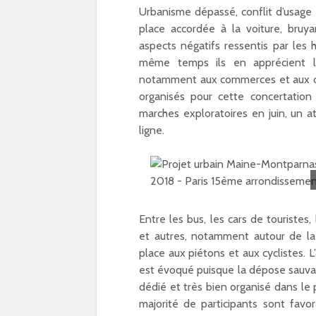
Olympiques et
Urbanisme dépassé, conflit d’usage
Paralympiques à Par
place accordée à la voiture, bruyan
15
aspects négatifs ressentis par les 
11/10/2023
même temps ils en apprécient le
9 projets lauréats
notamment aux commerces et aux cin
pour Paris 15 au
organisés pour cette concertatio
Budget participatif
marches exploratoires en juin, un ate
2023
ligne.
10/10/2023
Les meilleurs pains
bio d’Ile-de-France
dans le 15e
09/10/2023
Entre les bus, les cars de touristes
et autres, notamment autour de la 
place aux piétons et aux cyclistes
est évoqué puisque la dépose sauvag
dédié et très bien organisé dans le 
majorité de participants sont favor