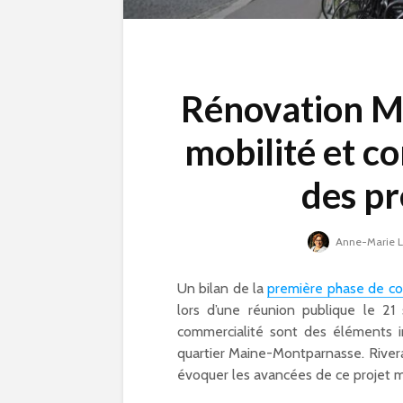
Rénovation M
mobilité et c
des p
Anne-Marie L
Un bilan de la
première phase de co
lors d’une réunion publique le 2
commercialité sont des éléments i
quartier Maine-Montparnasse. Riverai
Compétitions, flamm
évoquer les avancées de ce projet 
olympique… les Jeux