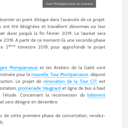
Gare Montparnasse en travaux
ésenter un point d’étape dans l’avancée de ce projet.
es ont été désignées et travaillent désormais sur leur
it durer jusqu’à la fin février 2019. Le lauréat sera
re 2019. A partir de ce moment-là, une seconde phase
ème
le 2
trimestre 2019, pour approfondir le projet
gare Montparnasse
et les Ateliers de la Gaité sont
nstruire pour la
nouvelle Tour Montparnasse
, déposé
truction. Le projet de
rénovation de la Tour CIT
est
ostation,
promenade Vaugirard
et ligne de bus à haut
à l’étude. Concernant la reconversion du
bâtiment
réat sera désigné en décembre.
lés de cette première phase de concertation, rendez-
fr.