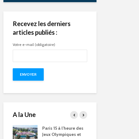
Recevez les derniers
articles publiés :
Votre e-mail (obligatoire)
A la Une
e des
Compétitions, flamme
Qu’est-ce q
s et
olympique… les Jeux
pendant le