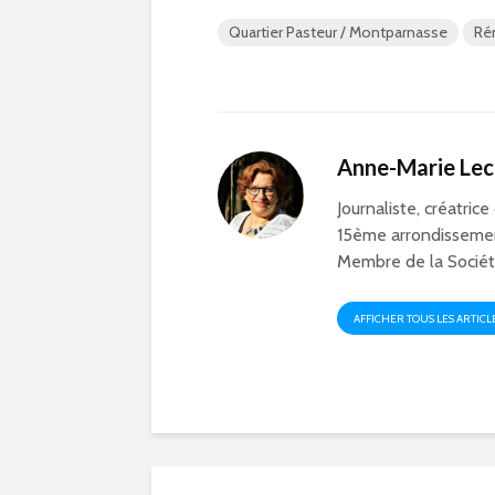
Quartier Pasteur / Montparnasse
Ré
Anne-Marie Le
Journaliste, créatrice
15ème arrondissemen
Membre de la Société
AFFICHER TOUS LES ARTICL