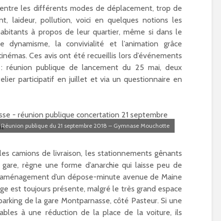
d’été à Paris 15ème ?
Paralympiques
 entre les différents modes de déplacement, trop de
is
01/04/2019
24/05/2024
t, laideur, pollution, voici en quelques notions les
habitants à propos de leur quartier, même si dans le
Inauguration de
Place Chantal-
 dynamisme, la convivialité et l’animation grâce
Mauduit à Paris 
émas. Ces avis ont été recueillis lors d’événements
01/05/2024
n : réunion publique de lancement du 25 mai, deux
lier participatif en juillet et via un questionnaire en
Réhabilitation e
nouvelle vie po
l’église Sainte-R
Paris 15
30/04/2024
Réunion publique du 21 septembre 2018 – Gymnase Mouchotte
, les camions de livraison, les stationnements gênants
gare, règne une forme d’anarchie qui laisse peu de
. L’aménagement d’un dépose-minute avenue de Maine
e est toujours présente, malgré le très grand espace
parking de la gare Montparnasse, côté Pasteur. Si une
ables à une réduction de la place de la voiture, ils