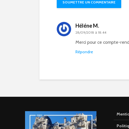
Héléne M.
28/09/2018 à 18:44
Merci pour ce compte-rendu
Répondre
Mentio
Politi