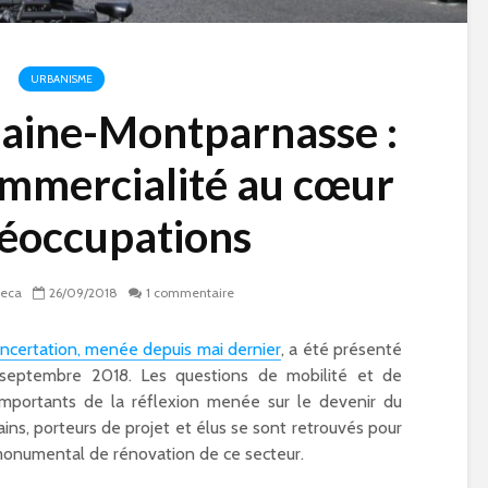
URBANISME
aine-Montparnasse :
ommercialité au cœur
réoccupations
eca
26/09/2018
1 commentaire
ncertation, menée depuis mai dernier
, a été présenté
1 septembre 2018. Les questions de mobilité et de
mportants de la réflexion menée sur le devenir du
ns, porteurs de projet et élus se sont retrouvés pour
e
Qu’est-ce qu’on fait
Paris 15 à l’heur
monumental de rénovation de ce secteur.
pendant les vacances
Jeux Olympique