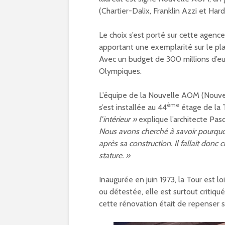
Olympiques et
(Chartier-Dalix, Franklin Azzi et Hard
Paralympiques à Par
15
11/10/2023
Le choix s’est porté sur cette agence
apportant une exemplarité sur le pl
9 projets lauréats
Avec un budget de 300 millions d’eur
pour Paris 15 au
Olympiques.
Budget participatif
2023
10/10/2023
L’équipe de la Nouvelle AOM (Nouv
ème
s’est installée au 44
étage de la 
Les meilleurs pains
l’intérieur »
explique l’architecte Pas
bio d’Ile-de-France
Nous avons cherché à savoir pourquoi e
dans le 15e
après sa construction. Il fallait don
09/10/2023
stature. »
Inaugurée en juin 1973, la Tour est l
ou détestée, elle est surtout critiqué
cette rénovation était de repenser 