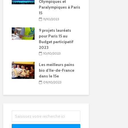
Olympiques et
d’été à Par
Paralympiques à Paris
01/04/201
15
 la
11/10/2023
15
9 projets lauréats
pour Paris 15 au
Budget participatif
2023
t
ur
10/10/2023
ita à
Les meilleurs pains
bio d’Ile-de-France
dans le 15e
09/10/2023