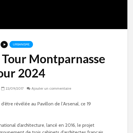
URBANISME
 Tour Montparnasse
our 2024
22/09/2017
Ajouter un commentaire
d’être révélée au Pavillon de l’Arsenal, ce 19
e
Qu’est-ce qu’on fait
Paris 15 à l’heur
national d’architecture, lancé en 2016, le projet
pendant les vacances
Jeux Olympique
roupement de trois cabinets d’architectes français