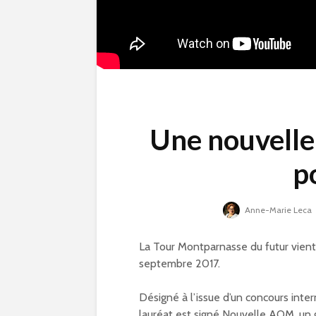
Une nouvelle
p
Anne-Marie Leca
La Tour Montparnasse du futur vient 
septembre 2017.
Compétitions, flamm
Désigné à l’issue d’un concours inter
olympique… les Jeux
lauréat est signé Nouvelle AOM, un g