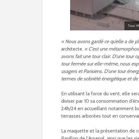
Tour M
« Nous avons gardé ce qu’elle a de pl
architecte.
« C’est une métamorphose
avons fait une tour clair. D’une tour
tour fermée sur elle-même, nous espér
usagers et Parisiens. D’une tour éner
termes de sobriété énergétique et de 
En utilisant la force du vent, elle 
diviser par 10 sa consommation d’éne
24h/24 en accueillant notamment bur
terrasses arborées tout en conserv
La maquette et la présentation de c
Pavillon de l’Arsenal, ainsi que les 