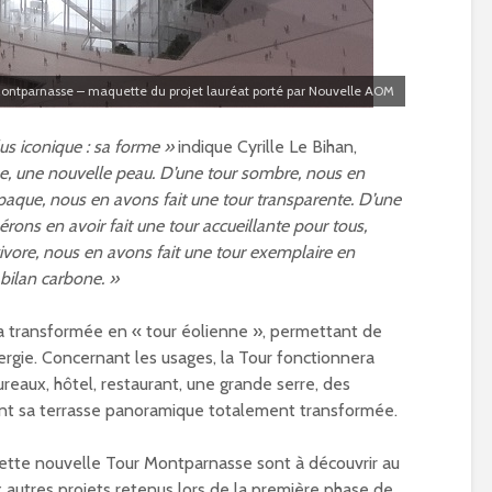
ontparnasse – maquette du projet lauréat porté par Nouvelle AOM
us iconique : sa forme »
indique Cyrille Le Bihan,
, une nouvelle peau. D’une tour sombre, nous en
 opaque, nous en avons fait une tour transparente. D’une
ons en avoir fait une tour accueillante pour tous,
givore, nous en avons fait une tour exemplaire en
bilan carbone. »
sera transformée en « tour éolienne », permettant de
rgie. Concernant les usages, la Tour fonctionnera
eaux, hôtel, restaurant, une grande serre, des
ant sa terrasse panoramique totalement transformée.
ette nouvelle Tour Montparnasse sont à découvrir au
six autres projets retenus lors de la première phase de