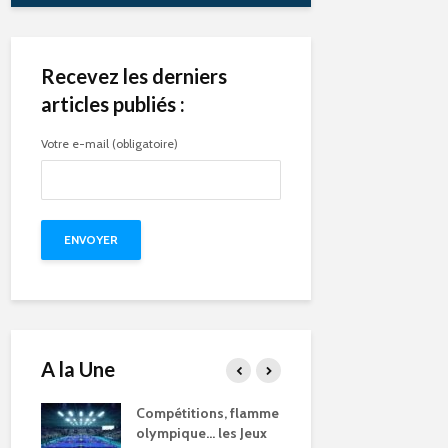
Recevez les derniers
articles publiés :
Votre e-mail (obligatoire)
A la Une
e des
Compétitions, flamme
Qu’est-ce q
s et
olympique… les Jeux
pendant le