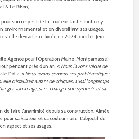
d’été à Paris 15ème ?
Paralympiques
el & Le Bihan).
is
01/04/2019
24/05/2024
Inauguration de
 pour son respect de la Tour existante, tout en y
Place Chantal-
an environnemental et en diversifiant ses usages.
Mauduit à Paris 
os, elle devrait être livrée en 2024 pour les Jeux
01/05/2024
Réhabilitation e
nouvelle vie po
elle Agence pour l’Opération Maine-Montparnasse)
l’église Sainte-R
Tour pendant près d’un an.
« Nous l’avons vécue de
Paris 15
cale Dalix.
« Nous avons compris ses problématiques.
30/04/2024
lle cristallisait autant de critiques, aussi longtemps
c changer son image, sans changer son symbole et sa
oin de faire l’unanimité depuis sa construction. Aimée
e pour sa hauteur et sa couleur noire. L’objectif de
son aspect et ses usages.