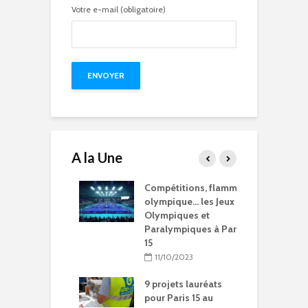
Votre e-mail (obligatoire)
A la Une
15 à l’heure des
Compétitions, flamme
Q
Olympiques et
olympique… les Jeux
p
ympiques
Olympiques et
d
Paralympiques à Paris
5/2024
15
ration de la
11/10/2023
Chantal-
t à Paris 15
9 projets lauréats
pour Paris 15 au
5/2024