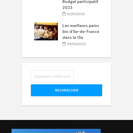
Budget participatif
2023
litation et
le vie pour
10/10/2023
se Sainte-Rita à
15
Les meilleurs pains
bio d’Ile-de-France
04/2024
dans le 15e
09/10/2023
RECHERCHER