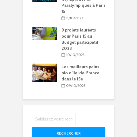
Paralympiques à Paris
5/2024
15
ration de la
11/10/2023
Chantal-
t à Paris 15
9 projets lauréats
pour Paris 15 au
5/2024
Budget participatif
2023
litation et
le vie pour
10/10/2023
se Sainte-Rita à
15
Les meilleurs pains
bio d’Ile-de-France
04/2024
dans le 15e
09/10/2023
RECHERCHER