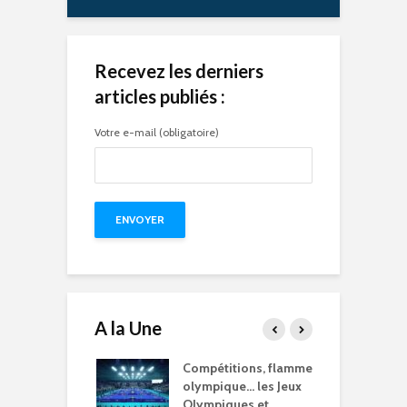
Recevez les derniers
articles publiés :
Votre e-mail (obligatoire)
A la Une
15 à l’heure des
Compétitions, flamme
Q
Olympiques et
olympique… les Jeux
p
ympiques
Olympiques et
d