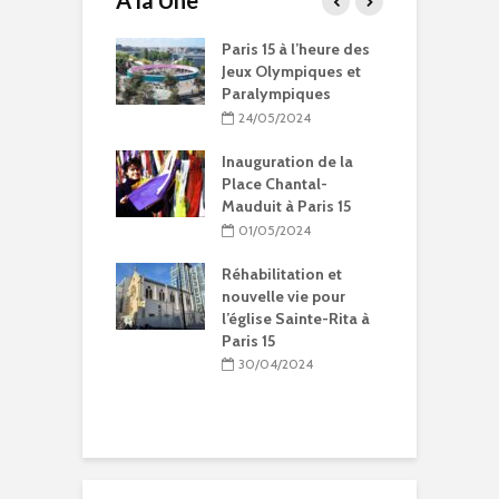
A la Une
15 à l’heure des
Compétitions, flamme
Q
Olympiques et
olympique… les Jeux
p
ympiques
Olympiques et
d
Paralympiques à Paris
5/2024
15
ration de la
11/10/2023
Chantal-
t à Paris 15
9 projets lauréats
pour Paris 15 au
5/2024
Budget participatif
2023
litation et
le vie pour
10/10/2023
se Sainte-Rita à
15
Les meilleurs pains
bio d’Ile-de-France
04/2024
dans le 15e
09/10/2023