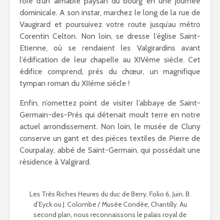
rôle d’un aimable paysan du bourg en une journée
dominicale. A son instar, marchez le long de la rue de
Vaugirard et poursuivez votre route jusqu’au métro
Corentin Celton. Non loin, se dresse l’église Saint-
Etienne, où se rendaient les Valgirardins avant
l’édification de leur chapelle au XIVème siècle. Cet
édifice comprend, près du chœur, un magnifique
tympan roman du XIIème siècle !
Enfin, n’omettez point de visiter l’abbaye de Saint-
Germain-des-Prés qui détenait moult terre en notre
actuel arrondissement. Non loin, le musée de Cluny
conserve un gant et des pièces textiles de Pierre de
Courpalay, abbé de Saint-Germain, qui possédait une
résidence à Valgirard.
Les Très Riches Heures du duc de Berry, Folio 6, Juin. B.
d’Eyck ou J. Colombe / Musée Condée, Chantilly. Au
second plan, nous reconnaissons le palais royal de