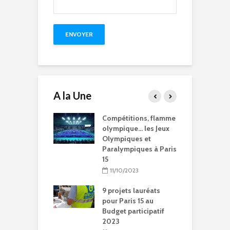
A la Une
15 à l’heure des
Compétitions, flamme
Q
Olympiques et
olympique… les Jeux
p
ympiques
Olympiques et
d
Paralympiques à Paris
5/2024
15
ration de la
11/10/2023
Chantal-
t à Paris 15
9 projets lauréats
pour Paris 15 au
5/2024
Budget participatif
2023
litation et