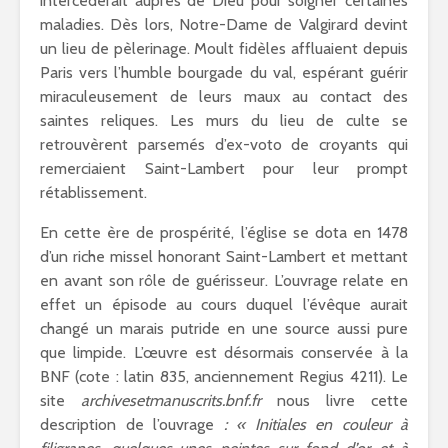
intercéderait auprès de Dieu pour soigner certaines
maladies. Dès lors, Notre-Dame de Valgirard devint
un lieu de pèlerinage. Moult fidèles affluaient depuis
Paris vers l’humble bourgade du val, espérant guérir
miraculeusement de leurs maux au contact des
saintes reliques. Les murs du lieu de culte se
retrouvèrent parsemés d’ex-voto de croyants qui
remerciaient Saint-Lambert pour leur prompt
rétablissement.
En cette ère de prospérité, l’église se dota en 1478
d’un riche missel honorant Saint-Lambert et mettant
en avant son rôle de guérisseur. L’ouvrage relate en
effet un épisode au cours duquel l’évêque aurait
changé un marais putride en une source aussi pure
que limpide. L’œuvre est désormais conservée à la
BNF (cote : latin 835, anciennement Regius 4211). Le
site
archivesetmanuscrits.bnf.fr
nous livre cette
description de l’ouvrage
: « Initiales en couleur à