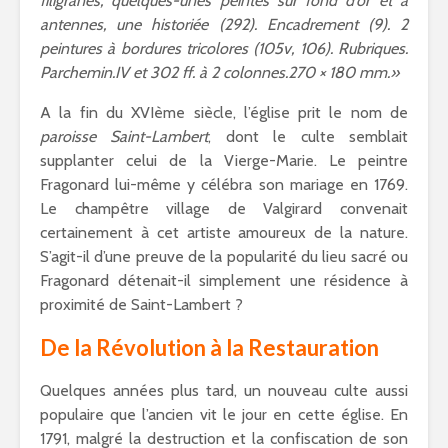
filigranes, quelques-unes peintes sur fond d’or et à
antennes, une historiée (292). Encadrement (9). 2
peintures à bordures tricolores (105v, 106). Rubriques.
Parchemin.IV et 302 ff. à 2 colonnes.270 × 180 mm.»
A la fin du XVIème siècle, l’église prit le nom de
paroisse Saint-Lambert
, dont le culte semblait
supplanter celui de la Vierge-Marie. Le peintre
Fragonard lui-même y célébra son mariage en 1769.
Le champêtre village de Valgirard convenait
certainement à cet artiste amoureux de la nature.
S’agit-il d’une preuve de la popularité du lieu sacré ou
Fragonard détenait-il simplement une résidence à
proximité de Saint-Lambert ?
De la Révolution à la Restauration
Quelques années plus tard, un nouveau culte aussi
populaire que l’ancien vit le jour en cette église. En
1791, malgré la destruction et la confiscation de son