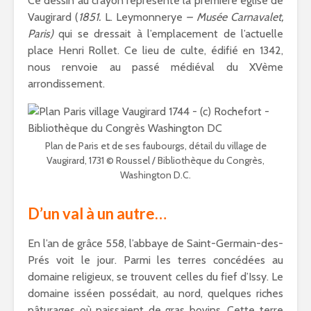
Ce dessin au crayon représente la première église de
Vaugirard (
1851.
L. Leymonnerye
– Musée Carnavalet,
Paris)
qui se dressait à l’emplacement de l’actuelle
place Henri Rollet. Ce lieu de culte, édifié en 1342,
nous renvoie au passé médiéval du XVème
arrondissement.
Plan de Paris et de ses faubourgs, détail du village de
Vaugirard, 1731 © Roussel / Bibliothèque du Congrès,
Washington D.C.
D’un val à un autre…
En l’an de grâce 558, l’abbaye de Saint-Germain-des-
Prés voit le jour. Parmi les terres concédées au
domaine religieux, se trouvent celles du fief d’Issy. Le
domaine isséen possédait, au nord, quelques riches
pâturages où paissaient de gras bovins. Cette terre