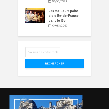
le vie pour
10/10/2023
se Sainte-Rita à
15
Les meilleurs pains
bio d’Ile-de-France
04/2024
dans le 15e
09/10/2023
RECHERCHER