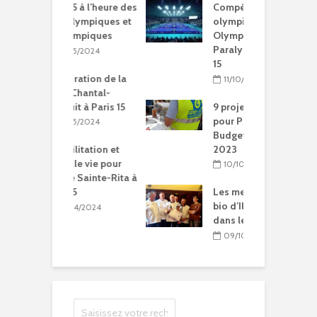
15 à l’heure des
Compétitions, flamme
Q
Olympiques et
olympique… les Jeux
p
ympiques
Olympiques et
d
Paralympiques à Paris
5/2024
15
ration de la
11/10/2023
Chantal-
t à Paris 15
9 projets lauréats
pour Paris 15 au
5/2024
Budget participatif
2023
litation et
le vie pour
10/10/2023
se Sainte-Rita à
15
Les meilleurs pains
bio d’Ile-de-France
04/2024
dans le 15e
09/10/2023