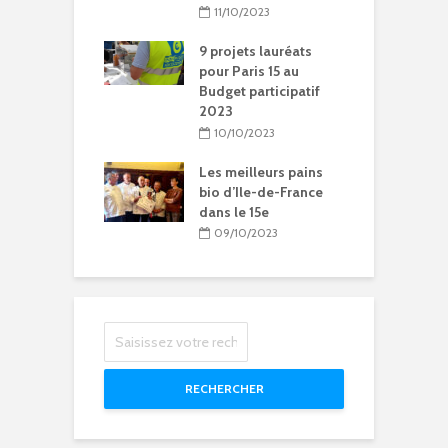
ration de la
11/10/2023
Chantal-
t à Paris 15
9 projets lauréats
pour Paris 15 au
5/2024
Budget participatif
2023
litation et
le vie pour
10/10/2023
se Sainte-Rita à
15
Les meilleurs pains
bio d’Ile-de-France
04/2024
dans le 15e
09/10/2023
RECHERCHER