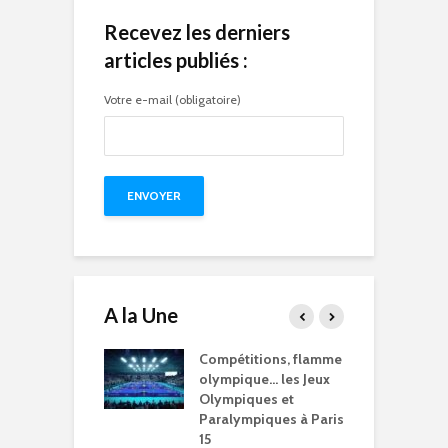
Recevez les derniers
articles publiés :
Votre e-mail (obligatoire)
A la Une
15 à l’heure des
Compétitions, flamme
Q
Olympiques et
olympique… les Jeux
p
ympiques
Olympiques et
d
Paralympiques à Paris
5/2024
15