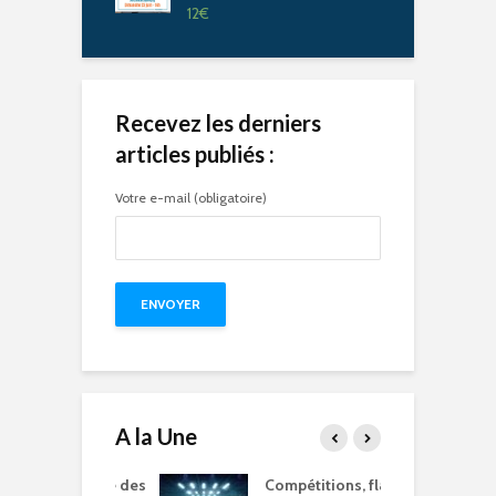
12
€
Recevez les derniers
articles publiés :
Votre e-mail (obligatoire)
A la Une
15 à l’heure des
Compétitions, flamme
Q