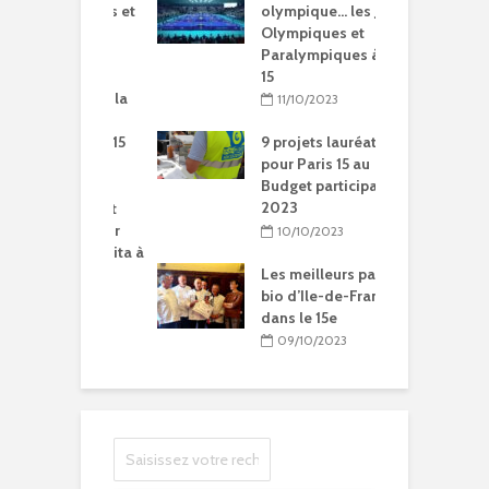
Olympiques et
olympique… les Jeux
p
ympiques
Olympiques et
d
Paralympiques à Paris
5/2024
15
ration de la
11/10/2023
Chantal-
t à Paris 15
9 projets lauréats
pour Paris 15 au
5/2024
Budget participatif
2023
litation et
le vie pour
10/10/2023
se Sainte-Rita à
15
Les meilleurs pains
bio d’Ile-de-France
04/2024
dans le 15e
09/10/2023