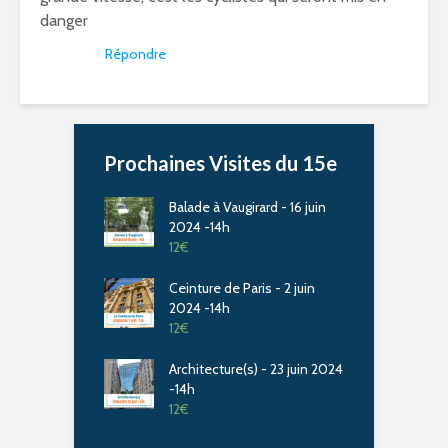
danger
Répondre
Prochaines Visites du 15e
Balade à Vaugirard - 16 juin
2024 -14h
12
€
Ceinture de Paris - 2 juin
2024 -14h
12
€
Architecture(s) - 23 juin 2024
-14h
12
€