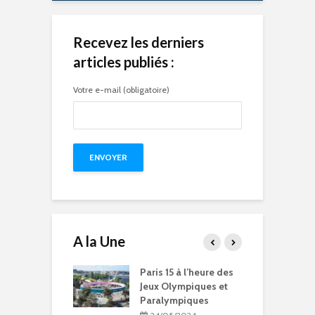
Recevez les derniers
articles publiés :
Votre e-mail (obligatoire)
A la Une
15 à l’heure des
Compétitions, flamme
Q
Olympiques et
olympique… les Jeux
p
ympiques
Olympiques et
d
Paralympiques à Paris