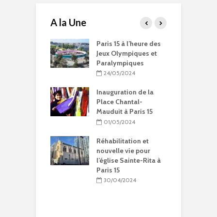
A la Une
15 à l’heure des
Compétitions, flamme
Q
Olympiques et
olympique… les Jeux
ympiques
Olympiques et
d
Paralympiques à Paris
05/2024
15
uration de la
11/10/2023
 Chantal-
it à Paris 15
9 projets lauréats
pour Paris 15 au
05/2024
Budget participatif
2023
litation et
lle vie pour
10/10/2023
se Sainte-Rita à
15
Les meilleurs pains
bio d’Ile-de-France
04/2024
dans le 15e
09/10/2023