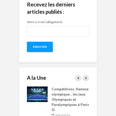
Recevez les derniers
articles publiés :
Votre e-mail (obligatoire)
A la Une
15 à l’heure des
Compétitions, flamme
Q
Olympiques et
olympique… les Jeux
p
ympiques
Olympiques et
d
Paralympiques à Paris
5/2024
15
ration de la
11/10/2023