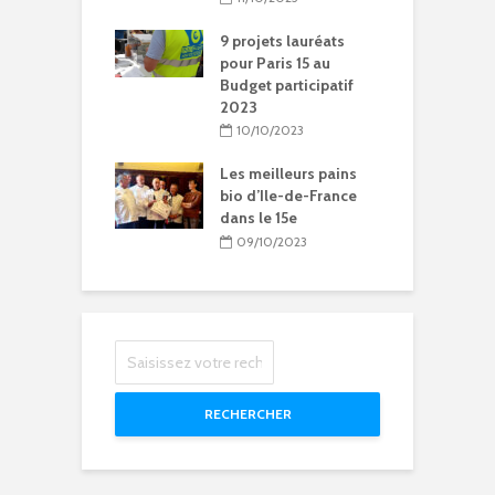
Chantal-
t à Paris 15
9 projets lauréats
pour Paris 15 au
5/2024
Budget participatif
2023
litation et
le vie pour
10/10/2023
se Sainte-Rita à
15
Les meilleurs pains
bio d’Ile-de-France
04/2024
dans le 15e
09/10/2023
RECHERCHER