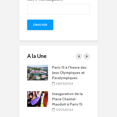
A la Une
15 à l’heure des
Compétitions, flamme
Q
Olympiques et
olympique… les Jeux
p
ympiques
Olympiques et
d
Paralympiques à Paris
5/2024
15
ration de la
11/10/2023
Chantal-
t à Paris 15
9 projets lauréats
pour Paris 15 au
5/2024
Budget participatif