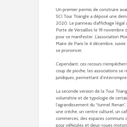
Olympiques et
Paralympiques à Par
Un premier permis de construire avai
15
SCI Tour Triangle a déposé une dem
11/10/2023
2020. Le panneau d’affichage légal a
Porte de Versailles le 19 novembre d
9 projets lauréats
pour Paris 15 au
pour se manifester. L’association Mo
Budget participatif
Maire de Paris le 4 décembre, suivie
2023
se prononcer.
10/10/2023
Cependant, ces recours n’empêchent
Les meilleurs pains
bio d’Ile-de-France
coup de pioche, les associations se r
dans le 15e
juridiques, permettant d’interrompre 
09/10/2023
La seconde version de la Tour Trian
volumétrie et de typologie de certa
l’agrandissement du “tunnel Renan”.
une crèche, un centre culturel, un ca
commerces, des espaces communs de
pour véhicules et deux-roues motoris