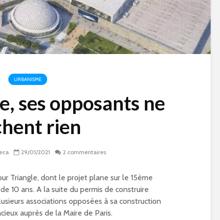
URBANISME
e, ses opposants ne
chent rien
eca
29/01/2021
2 commentaires
ur Triangle, dont le projet plane sur le 15ème
de 10 ans. A la suite du permis de construire
lusieurs associations opposées à sa construction
e
Qu’est-ce qu’on fait
Paris 15 à l’heur
ieux auprès de la Maire de Paris.
pendant les vacances
Jeux Olympique