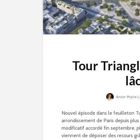
Tour Triangl
lâ
Anne-Marie L
Nouvel épisode dans le feuilleton To
arrondissement de Paris depuis plus 
modificatif accordé fin septembre, p
Compétitions, flamm
viennent de déposer des recours grâc
olympique… les Jeux