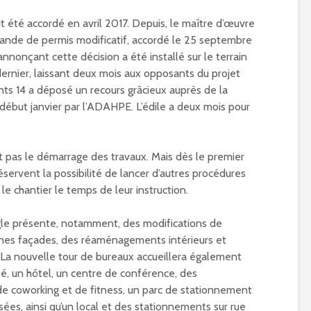
d’été à Paris 15ème ?
Paralympiques
is
01/04/2019
24/05/2024
t été accordé en avril 2017. Depuis, le maître d’œuvre
ande de permis modificatif, accordé le 25 septembre
Inauguration de
nnonçant cette décision a été installé sur le terrain
Place Chantal-
ernier, laissant deux mois aux opposants du projet
Mauduit à Paris 
01/05/2024
nts 14 a déposé un recours grâcieux auprès de la
 début janvier par l’ADAHPE. L’édile a deux mois pour
Réhabilitation e
nouvelle vie po
l’église Sainte-R
 pas le démarrage des travaux. Mais dès le premier
Paris 15
30/04/2024
éservent la possibilité de lancer d’autres procédures
le chantier le temps de leur instruction.
gle présente, notamment, des modifications de
ines façades, des réaménagements intérieurs et
 La nouvelle tour de bureaux accueillera également
fé, un hôtel, un centre de conférence, des
 coworking et de fitness, un parc de stationnement
ées, ainsi qu’un local et des stationnements sur rue