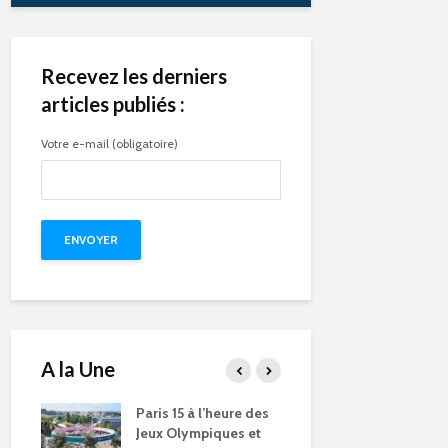
Recevez les derniers
articles publiés :
Votre e-mail (obligatoire)
A la Une
e des
Compétitions, flamme
Qu’est-ce q
s et
olympique… les Jeux
pendant le