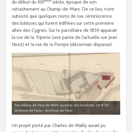
ème
du début du XIX
siècle, époque de son
rattachement au Champ-de-Mars. De ce lieu, n’ont
subsisté que quelques noms de rue, réminiscence
des bâtisses qui furent édifiées sur cette première
allée des Cygnes. Sur le parcellaire de 1859 apparait
la rue de la Triperie (une partie de l’actuelle rue Jean
Nicot) et la rue de la Pompe (désormais disparue).
Parcellaire de Paris de 1859, quartier des Invalides, lot N°34
Archives de Paris – Archives de Paris
Un projet porté par Charles de Wailly aurait pu