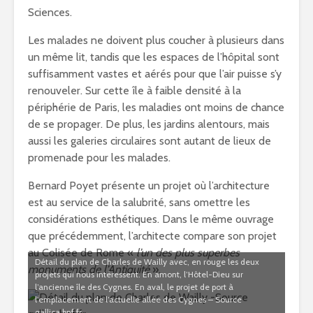
Sciences.
Les malades ne doivent plus coucher à plusieurs dans
un même lit, tandis que les espaces de l’hôpital sont
suffisamment vastes et aérés pour que l’air puisse s’y
renouveler. Sur cette île à faible densité à la
périphérie de Paris, les maladies ont moins de chance
de se propager. De plus, les jardins alentours, mais
aussi les galeries circulaires sont autant de lieux de
promenade pour les malades.
Bernard Poyet présente un projet où l’architecture
est au service de la salubrité, sans omettre les
considérations esthétiques. Dans le même ouvrage
que précédemment, l’architecte compare son projet
au Colisée de Rome «
l’un des plus superbes
Détail du plan de Charles de Wailly avec, en rouge les deux
monuments de l’Antiquité
».
projets qui nous intéressent. En amont, l’Hôtel-Dieu sur
l’ancienne île des Cygnes. En aval, le projet de port à
l’emplacement de l’actuelle allée des Cygnes – Source
gallica.bnf.fr