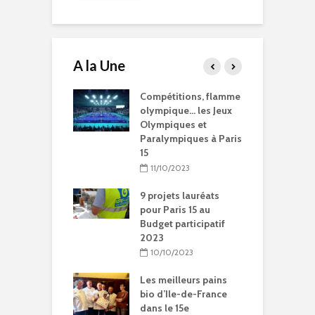
A la Une
15 à l’heure des
Compétitions, flamme
Q
Olympiques et
olympique… les Jeux
p
ympiques
Olympiques et
d
Paralympiques à Paris
5/2024
15
ration de la
11/10/2023
Chantal-
t à Paris 15
9 projets lauréats
pour Paris 15 au
5/2024
Budget participatif
2023
litation et
le vie pour
10/10/2023
se Sainte-Rita à
15
Les meilleurs pains
bio d’Ile-de-France
04/2024
dans le 15e