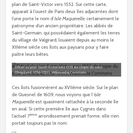
plan de Saint-Victor vers 1552. Sur cette carte,
apparait à l’ouest de Paris deux îles adjacentes dont
l’une porte le nom d’
Isle Maquerelle
, certainement le
patronyme d’un ancien propriétaire. Les abbés de
Saint-Germain, qui possédaient également les terres
du village de Valgirard, louaient depuis au moins le
XIIIème siècle ces îlots aux paysans pour y faire
paître leurs bêtes.
Détail du plan Saint-Victor vers 1552 de (copie du sieur
Dheulland, 1756-1757). Wikimedia Commons
Ces îlots fusionnèrent au XVIIème siècle. Sur le plan
de Quesnel de 1609, nous voyons que l’
Isle
Maquerelle
est quasiment rattachée à la seconde île
en aval. Si cette première île aux Cygnes dans
ème
l’actuel 7
arrondissement prenait forme, elle n’en
portait toujours pas le nom.