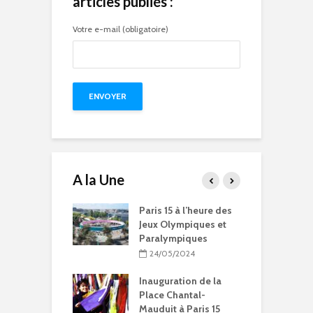
articles publiés :
Votre e-mail (obligatoire)
A la Une
15 à l’heure des
Compétitions, flamme
Q
Olympiques et
olympique… les Jeux
p
ympiques
Olympiques et
d
Paralympiques à Paris
05/2024
15
ration de la
11/10/2023
 Chantal-
t à Paris 15
9 projets lauréats